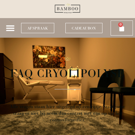
0
AFSPRAAK
CADEAUBON
FAQ CRYOLIPOLYSE
Alle vragen staan hier uitgelegd op een rijtje. Staat jouw
vraag er niet bij neem dan contact met ons op via het
contactformulier
.